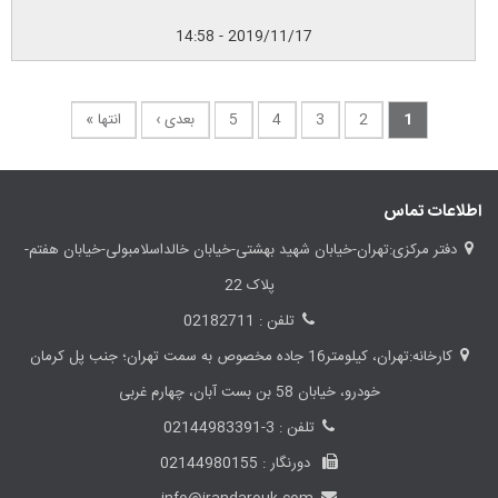
2019/11/17 - 14:58
1
2
3
4
5
بعدی ›
انتها »
اطلاعات تماس
دفتر مرکزی:تهران-خیابان شهید بهشتی-خیابان خالداسلامبولی-خیابان هفتم-
پلاک 22
تلفن : 02182711
کارخانه:تهران، کیلومتر16 جاده مخصوص به سمت تهران؛ جنب پل کرمان
خودرو، خیابان 58 بن بست آبان، چهارم غربی
تلفن : 3-02144983391
دورنگار : 02144980155