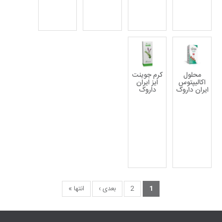
محلول
کرم جوینت
اکالیپتوس
ایز ایران
ایران داروک
داروک
1
2
بعدی ›
انتها »