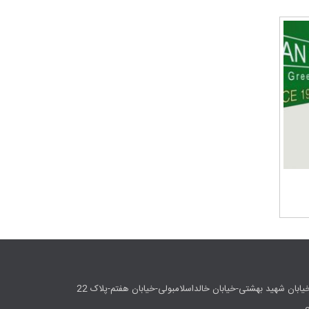
یابان شهید بهشتی-خیابان خالداسلامبولی-خیابان هفتم-پلاک 22