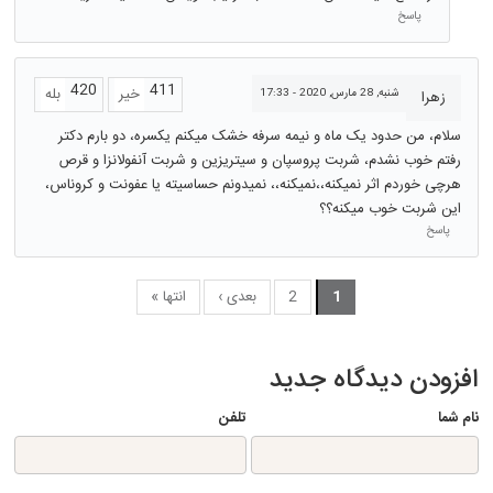
پاسخ
420
411
خیر
بله
شنبه, 28 مارس, 2020 - 17:33
زهرا
سلام، من حدود یک ماه و نیمه سرفه خشک میکنم یکسره، دو بارم دکتر
رفتم خوب نشدم، شربت پروسپان و سیتریزین و شربت آنفولانزا و قرص
هرچی خوردم اثر نمیکنه،،نمیکنه،، نمیدونم حساسیته یا عفونت و کروناس،
این شربت خوب میکنه؟؟
پاسخ
1
2
بعدی ›
انتها »
افزودن دیدگاه جدید
نام شما
تلفن