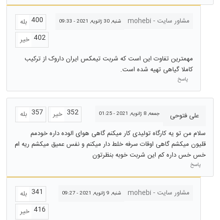
400
مشاور سایت - mohebi
بله
شنبه, 30 ژانویه, 2021 - 09:33
402
خیر
مهمترین تفاوت این است که شربت تیمکس ایران داروک از ترکیب
کاملا گیاهی تهیه شده است.
پاسخ
357
352
خیر
بله
جمعه, 8 ژانویه, 2021 - 01:25
علی فتوحی
سلام من تو یه کارگاه تولیدی کار میکنم گاهی هوای الوده داره خودمم
قلیون میکشم گاهی اوقات سرفه خلط دار میکنم و نفس عمیق میکشم ریه ام
خس خس داره کم این شربت خوبه بنظرتون
پاسخ
341
مشاور سایت - mohebi
بله
شنبه, 9 ژانویه, 2021 - 09:27
416
خیر