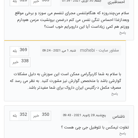
328
385
خیر
بله
جمعه, 30 آوریل, 2021 - 01:39
احمدقنبری
سلام من‌چندروزه که هنگام‌تنفس مجرای تنفسم می سوزد‌ و برخی مواقع
وبعدازغذا احساس تنگی نفس می کنم درضمن برونشیت مزمن هم‌دارم
ووزنم هم کمی زیاداست آیا این داروبرایم خوب است؟
پاسخ
369
مشاور سایت - mohebi
بله
شنبه, 1 می, 2021 - 09:24
338
خیر
با سلام به شما کاربرگرامی ممکن است این سوزش به دلیل مشکلات
گوارشی باشد با متخصص گوارش نیز مشورت کنید. به نظر می رسد که
مصرف مکمل د-رگلیس ایران داروک برای شما مفیدتر باشد.
پاسخ
352
350
خیر
بله
پنج‌شنبه, 28 ژانویه, 2021 - 09:43
ناشناس
تفاوت تیمکس با تئوفنیل جی چی هست ؟
پاسخ