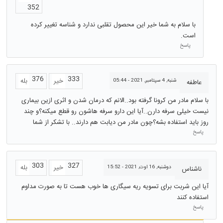
352
با سلام به شما خیر این محصول تقلبی ندارد و شناسه تغییر کرده
است.
پاسخ
376
333
خیر
بله
شنبه, 4 سپتامبر, 2021 - 05:44
عاطفه
با سلام مادر من کرونا گرفته بود..الانم که درمان شدن و اثری ازین بیماری
نیست خیلی سرفه دارن..آیا این دارو سرفه هاشون رو قطع میکنه؟و چند
روز باید استفاده بشه؟چون مادر من دیابت هم دارند.. با تشکر از شما
پاسخ
303
327
خیر
بله
دوشنبه, 16 اوت, 2021 - 15:52
ناشناس
آیا این شربت برای تسویه ریه سیگاری ها خوب هست تا به صورت مداوم
استفاده کنند
پاسخ