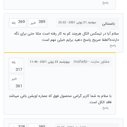
پاسخ
369
389
خیر
بله
دوشنبه, 21 ژوئن, 2021 - 22:22
باغستانی
سلام آیا در تیمکس الکل هرچند کم به کار رفته است مثلا حتی برای نگه
دارنده؟لطفا صریح پاسخ دهید برایم خیلی مهم است
پاسخ
مشاور سایت - mohebi
بله
چهارشنبه, 23 ژوئن, 2021 - 11:46
317
خیر
361
با سلام به شما کاربر گرامی محصول فوق که عصاره اویشن باغی میباشد
فاقد الکل است.
پاسخ