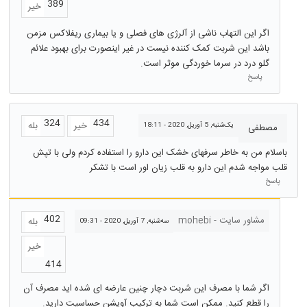
389
خیر
اگر این التهاب ناشی از آلرژی های فصلی و یا بیماری ریفلاکس مزمن
باشد این شربت کمک کننده نیست در غیر اینصورت برای بهبود علائم
گلو درد در سرما خوردگی موثر است.
پاسخ
324
434
خیر
بله
یک‌شنبه, 5 آوریل, 2020 - 18:11
مصطفی
باسلام من به خاطر سرفهای خشک این دارو را استفاده کردم ولی با تپش
قلب مواجه شدم این دارو به قلب زیان اور است با تشکر
پاسخ
402
مشاور سایت - mohebi
بله
سه‌شنبه, 7 آوریل, 2020 - 09:31
خیر
414
اگر شما با مصرف این شربت دچار چنین عارضه ای شده اید مصرف آن
را قطع کنید. ممکن است شما به ترکیب آویشن حساسیت دارید.