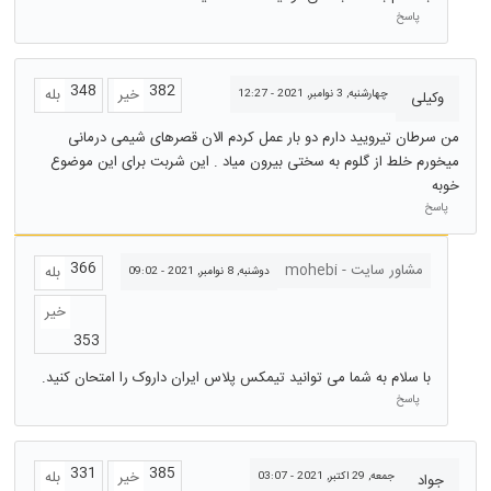
پاسخ
348
382
خیر
بله
چهارشنبه, 3 نوامبر, 2021 - 12:27
وکیلی
من سرطان تیرویید دارم دو بار عمل کردم الان قصرهای شیمی درمانی
میخورم خلط از گلوم به سختی بیرون میاد . این شربت برای این موضوع
خوبه
پاسخ
366
مشاور سایت - mohebi
بله
دوشنبه, 8 نوامبر, 2021 - 09:02
خیر
353
با سلام به شما می توانید تیمکس پلاس ایران داروک را امتحان کنید.
پاسخ
331
385
خیر
بله
جمعه, 29 اکتبر, 2021 - 03:07
جواد