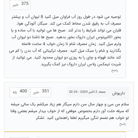
375
خیر
توصیه می شود در طول روز آب فراوان میل کنید 8 لیوان آب و بیشتر
مصرف آب به رقیق شدن مخاط کمک می کند. سیگار، آلودگی هوا،
قلیان می تواند شرایط را بدتر کند. صبح ها می توانید با آب ساده و یا
بخور اکالیپتوس ایران داروک بخور بدهید. صبح ها ناشتا دو لیوان آب
ولرم میل کنید. زمان مصرف شام تا زمان خواب 4 ساعت فاصله
بگذارید و شام را سبک میل کنید. مصرف ترکیباتی که آب بدن را کم می
کند مانند قهواه و چای را به روزی دو لیوان محدود کنید. می توانید از
شربت تیمکس پلاس ایران داروک نیز کمک بگیرید.
پاسخ
400
351
خیر
بله
جمعه, 2 اکتبر, 2020 - 02:26
داریوش
سلام من سی و چهار سال سن دارم سیگار هم زیاد میکشم یک سالی میشه
که سرفه خلت آور دارم بخصوص موقعی که از خواب بیدار میشم بعضی وقتا
تو خواب هم نفسم تنگی میگیرم لطفا راهنمایی کنید. تشکر
پاسخ