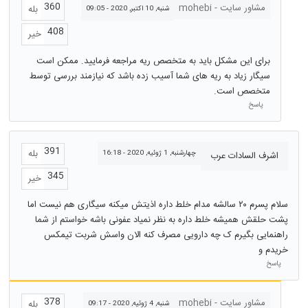
360
مشاور سایت - mohebi
بله
شنبه, 10 اکتبر, 2020 - 09:05
408
خیر
برای این مشکل باید به متخصص ریه مراجعه فرمایید. ممکن است
سیگار زیاد به ریه های شما آسیب زده باشد که نیازمند بررسی توسط
متخصص است.
پاسخ
391
بله
چهارشنبه, 1 ژوئیه, 2020 - 16:18
اشرف السادات عرب
345
خیر
سلام پسرم ۲۰ سالشه مدام خلط داره اذیتش میکنه سیگاری هم نیست اما
پشت حلقش همیشه خلط داره به نظر نمیاد عفونی باشه خواستم از شما
راهنمایی بگیرم ک چه دارویی مصرف کنه الان واسش شربت تیمکس
خریدم و
پاسخ
378
مشاور سایت - mohebi
بله
شنبه, 4 ژوئیه, 2020 - 09:17