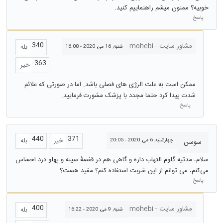
خوبیه؟ ممنون میشم راهنماییم کنید.
پاسخ
340
مشاور سایت - mohebi
بله
شنبه, 16 می, 2020 - 16:08
363
خیر
ممکن است به علت الرژی های فصلی باشد. اما در صورتی که علائم
شدت پیدا کرد حتما مجدد با پزشک مشورت فرمایید.
پاسخ
440
371
خیر
بله
چهارشنبه, 6 می, 2020 - 20:05
سوسن
سلام، مدتیه گلوم التهاب داره و گاهی هم در قفسۀ سینه و پهلو درد احساس
می‌کنم، می توانم از این شربت استفاده کنم؟ مفید هست؟
پاسخ
400
مشاور سایت - mohebi
بله
شنبه, 9 می, 2020 - 16:22