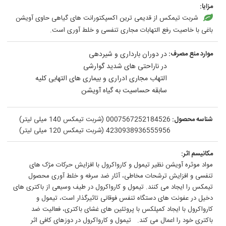
مزایا:
شربت تیمکس از قدیمی ترین اکسپکتورانت های گیاهی حاوی آویشن
باغی با خاصیت رفع التهابات مجاری تنفسی و خلط آوری است.
موارد منع مصرف:
در دوران بارداری و شیردهی
در ناراحتی های شدید گوارشی
التهاب مجاری ادراری و بیماری‌ های التهابی کلیه
سابقه حساسیت به گیاه آویشن
شناسه محصول:
0007567252184526 (شربت تیمکس 140 میلی لیتر)
4230938936555956 (شربت تیمکس 120 میلی لیتر)
مکانیسم اثر:
مواد موثره آویشن نظیر تیمول و کارواکرول با افزایش حرکات مژک های
تنفسی و افزایش ترشحات مخاطی، آثار ضد سرفه و خلط آوری محصول
تیمکس را ایجاد می کنند. تیمول و کارواکرول در طیف وسیعی از باکتری های
دخیل در عفونت های دستگاه تنفس فوقانی تاثیرگذار است، تیمول و
کارواکرول با ایجاد کمپلکس با پروتئین های غشای باکتری، فعالیت ضد
باکتری خود را اعمال می کند. تیمول و کارواکرول در دوزهای کافی اثر