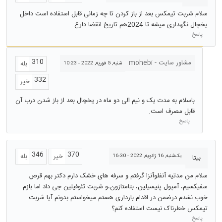
سلام شربت تیمکس بعد از باز کردن تا چه زمانی قابل استفاده است داخل
یخچال نگهداری میشه تا 2024هم تاریخ انقضا دارع
پاسخ
310
مشاور سایت - mohebi
بله
شنبه, 5 فوریه, 2022 - 10:23
332
خیر
باسلام به مدت یک و نیم الی دو ماه در یخچال بعد از باز شدن درب آن
قابل مصرف است.
پاسخ
346
370
خیر
بله
یک‌شنبه, 16 ژانویه, 2022 - 16:30
بیتا
سلام من مدتیه آنفلوآنزا گرفتم و سرفه های خشک دارم دکتر بهم قرص
سفیکسیم، آمپول پنیسیلین، بتامتازون،و شربت تئوفیلین جی داد اما بازم
خوب نشدم درضمن در اقدام بارداری هستم میخواستم بدونم آیا شربت
تیمکس خطرناک نیست استفاده کنم؟
پاسخ