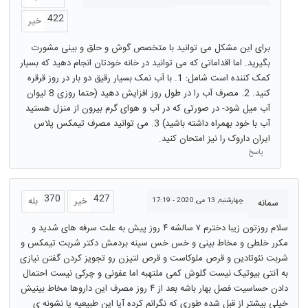
422
خیر
برای این مشکل می توانید با متخصص گوش و حلق و بینی مشورت
بگیرید. اما اقداماتی که می توانید در خانه خودتان انجام دهید که بسیار
کمک کننده است شامل: 1. با آب نمک بسیار رقیق دو بار در روز قرقره
کنید. 2. مصرف آب را در طول روز افزایش دهید (حتما روزی 8 لیوان
آب میل شود- در صورتی که در آب و هوای گرم بیرون از منزل هستید
آب با خود بهمراه داشته باشید) 3. می توانید مصرف تیمکس پلاس
ایران داروک را نیز امتحان کنید.
پاسخ
370
427
خیر
بله
چهارشنبه, 13 می, 2020 - 17:19
سمانه
سلام روزتون زیبا دخترم ۷ سالشه ۴ روز پیش به علت سرفه های شدید و
مکرر خلطی و مخاط بینی و خس خس سینه بردمش دکتر شربت تیمکس و
شربت نئوتادین و قرص ملوکاست و قرص لتیزن رو تجویز کردن گفتن نیازی
به آنتی بیوتیک نیست گلوش کمی ملتهبه اما عفونی و چرکی نیست احتمال
دادن حساسیت فصل بهار باشه بعد از ۴ روز مصرف این داروها مخاط بینیش
خیلی بیشتر از قبل شده طوری که نگرانم کرده آیا این طبیعیه یا نشونه ی