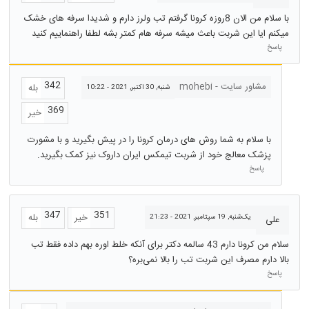
با سلام من الان 8روزه کرونا گرفتم تب ولرز دارم و شدیدا سرفه های خشک
میکنم ایا این شربت باعث میشه سرفه هام کمتر بشه لطفا راهنماییم کنید
پاسخ
342
مشاور سایت - mohebi
بله
شنبه, 30 اکتبر, 2021 - 10:22
369
خیر
با سلام به شما روش های درمان کرونا را در پیش بگیرید و با مشورت
پزشک معالج خود از شربت تیمکس ایران داروک نیز کمک بگیرید.
پاسخ
347
351
خیر
بله
یک‌شنبه, 19 سپتامبر, 2021 - 21:23
علی
سلام من کرونا دارم 43 سالمه دکتر برای آنکه خلط اوره بهم داده فقط تب
بالا دارم مصرف این شربت تب را بالا نمی‌بره؟
پاسخ