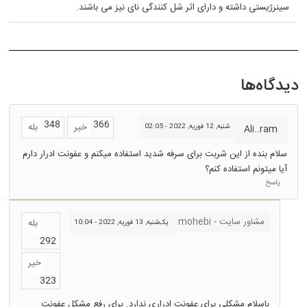
سینرژیستی داشته و دارای اثر شل کنندگی نای نیز می باشند.
دیدگاه‌ها
348
366
خیر
بله
شنبه, 12 فوریه, 2022 - 02:05
Ali..ram
سلام بنده از این شربت برای سرفه شدید استفاده میکنم و عفونت ادرار دارم
آیا میتونم استفاده کنم؟
پاسخ
مشاور سایت - mohebi
بله
یک‌شنبه, 13 فوریه, 2022 - 10:04
292
خیر
323
باسلام مشکلی برای عفونت ادراری ندارد. برای رفع مشکل عفونت