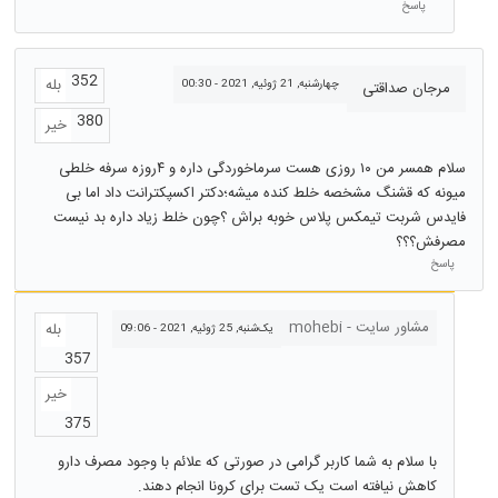
پاسخ
352
بله
چهارشنبه, 21 ژوئیه, 2021 - 00:30
مرجان صداقتی
380
خیر
سلام همسر من ۱۰ روزی هست سرماخوردگی داره و ۴روزه سرفه خلطی
میونه که قشنگ مشخصه خلط کنده میشه؛دکتر اکسپکترانت داد اما بی
فایدس شربت تیمکس پلاس خوبه براش ؟چون خلط زیاد داره بد نیست
مصرفش؟؟؟
پاسخ
مشاور سایت - mohebi
بله
یک‌شنبه, 25 ژوئیه, 2021 - 09:06
357
خیر
375
با سلام به شما کاربر گرامی در صورتی که علائم با وجود مصرف دارو
کاهش نیافته است یک تست برای کرونا انجام دهند.