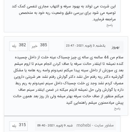
این شربت می تواند به بهبود سرفه و التهاب مجاری تنفسی کمک کند
توصیه می شود برای بررسی دقیق وضعیت ریه خود به متخصص
مراجعه فرمایید.
پاسخ
382
385
خیر
بله
یک‌شنبه, 3 ژانویه, 2021 - 23:47
بهروز
سلام من 44 سالمه ی ساله ی چیز چسبناک عینه خلت از داخل چسبیده
کنده نمیشه تا اینقدر حالت سرفه یا صاف کردن انجام میدم تا اروم میشم
بعد ی سوزش از داخل سینه پیدا میکنم نمیدونم واسه ریه هامه یا مشکل
گوارشیه دکتر ریه رفتم حل نشد دکتر گوارش رفتم نشد هر شربتی دارویی
مصرف کردم نشد وجد ی خلت چسبناک داخل سینم نمیدونم به ریم ربط
داره یا گوارش ولی حل نمیشه اذیتم میکنه در ضمن اینقدر سینم صاف
میکنم منظور از صاف حالت سرفه بهتر میشه ولی باز روز بعد همون حالت
پیش میادممنون میشم راهنمایی کنید
پاسخ
315
مشاور سایت - mohebi
بله
شنبه, 9 ژانویه, 2021 - 09:40