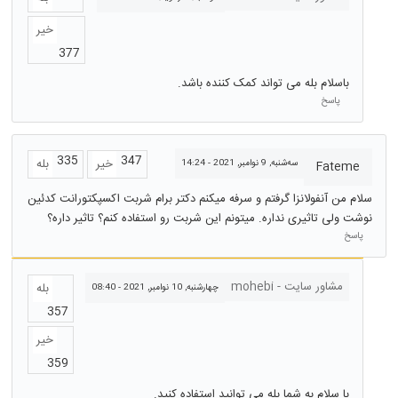
خیر
377
باسلام بله می تواند کمک کننده باشد.
پاسخ
335
347
خیر
بله
سه‌شنبه, 9 نوامبر, 2021 - 14:24
Fateme
سلام من آنفولانزا گرفتم و سرفه میکنم دکتر برام شربت اکسپکتورانت کدئین
نوشت ولی تاثیری نداره. میتونم این شربت رو استفاده کنم؟ تاثیر داره؟
پاسخ
مشاور سایت - mohebi
بله
چهارشنبه, 10 نوامبر, 2021 - 08:40
357
خیر
359
با سلام به شما بله می توانید استفاده کنید.