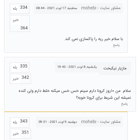
334
مشاور سایت - mohebi
بله
سه‌شنبه, 17 اوت, 2021 - 08:44
خیر
364
با سلام خیر ریه را پاکسازی نمی کند.
پاسخ
335
بله
یک‌شنبه, 8 اوت, 2021 - 19:43
مازیار نیکبخت
342
خیر
سلام. من ۱۰روز کرونا دارم سینم خس خس میکنه خلط دارم ولی کنده
نمیشه این شربط برای کرونا خوبه؟
پاسخ
343
مشاور سایت - mohebi
بله
دوشنبه, 9 اوت, 2021 - 09:31
351
خیر