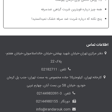
13 روش خانگی برای درمان یبوست
همه چیز درباره قویترین شربت گیاهی ضدسرفه
پنج نکته که درباره شربت ضد سرفه خشک نمیدانستید!
اطلاعات تماس
دفتر مرکزی:تهران-خیابان شهید بهشتی-خیابان خالداسلامبولی-خیابان هفتم-
پلاک 22
تلفن : 02182711
کارخانه:تهران، کیلومتر16 جاده مخصوص به سمت تهران؛ جنب پل کرمان
خودرو، خیابان 58 بن بست آبان، چهارم غربی
تلفن : 3-02144983391
دورنگار : 02144980155
info@irandarouk.com