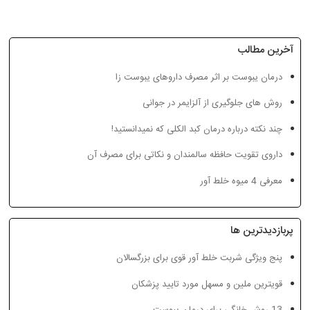
آخرین مطالب
درمان یبوست بر اثر مصرف داروهای یبوست زا
آیا شربت اکسپکتورانت
حقایقی در مورد گیاه
همه چیز درباره ق
روش های جلوگیری از آلزایمر در جوانی
برای شیردهی ضرر دارد؟
عشقه یا پیچک انگلیسی
شربت گیاهی ض
چند نکته درباره درمان کبد الکلی که نمیدانستید!
داروی تقویت حافظه سالمندان و نکاتی برای مصرف آن
معرفی 4 میوه خلط آور
پربازدیدترین ها
پنج ویژگی شربت خلط آور قوی برای بزرگسالان
قویترین ملین و مسهل مورد تایید پزشکان