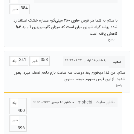
384
خیر
با سلام به شما هر قرص حاوی ٣٨٠ ميلی‌گرم عصاره خشک استاندارد
شده ريشه گياه شيرين بيان است که ميزان گليسيريزين آن به ٣%
کاهش یافته است.
پاسخ
341
358
خیر
بله
یک‌شنبه, 14 نوامبر, 2021 - 23:37
سعید
سلام، من غذا میخورم بعد دوست سه ساعت بازم دلمم ضعف میره، بطور
شدید، از این قرص بخورم خوبه، ممنون
پاسخ
مشاور سایت - mohebi
بله
سه‌شنبه, 16 نوامبر, 2021 - 08:51
400
خیر
396