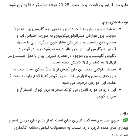
دارو دور از نور و رطوبت و در دمای 25-20 درجه سانتیگراد نگهداری شود.
توصیه های مهم:
عصاره شیرین بیان به علت داشتن مقادیر زیاد گلیسیریزین معمولاً
موجب بروز عوارض مینرالوکورتیکوییدی به صورت احتباس آب و
سدیم، دفع پتاسیـــم و افزایش فشار خون میگردد ولی با مصرف
قـرص د-رگلیس این عوارض غالباً دیده نمیشود، زیرا در قرص د-
رگلیس گلیسیـریزین موجود در عصاره شیرین بیان با عمل هیــدرولیز
از30% به کمتر از 3% کاهش یافته است.
مصرف طولانی مدت این دارو (بیش از 6 ماه) ممکن است منجر به
بروز دفع پتاسیم و افزایش فشار خون گردد, که با قطع دارو به مدت 2
هفته, این عوارض برطرف می شود.
این دارو در موارد نادری می تواند منجر به بروز تهوع، استفراغ و
سردرد گردد.
مزایا:
حاوی عصاره ریشه گیاه شیرین بیان است که از قدیم برای درمان زخم و
بیماری های معده کاربرد دارد. نسبت به محصولات گیاهی مشابه اثرگذاری
بهتری دارد.