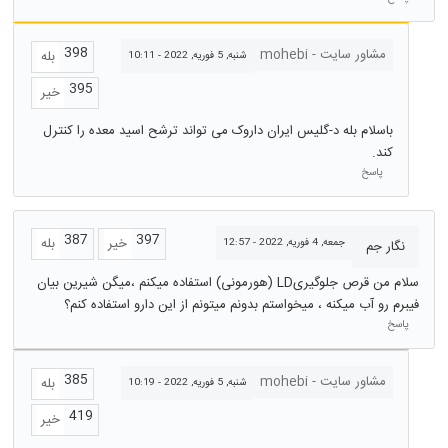
398
مشاور سایت - mohebi
بله
شنبه, 5 فوریه, 2022 - 10:11
395
خیر
باسلام بله د-گلیس ایران داروک می تواند ترشح اسید معده را کنترل
کند.
پاسخ
387
397
خیر
بله
جمعه, 4 فوریه, 2022 - 12:57
نگار جم
سلام من قرص جلوگیریLD (هورمونی) استفاده میکنم ،میگن شیرین بیان
فیبرم رو آب میکنه ، میخواستم بدونم میتونم از این دارو استفاده کنم؟
پاسخ
385
مشاور سایت - mohebi
بله
شنبه, 5 فوریه, 2022 - 10:19
419
خیر