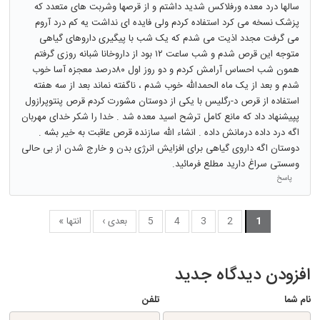
سالها درد معده ورفلاکس شدید داشتم و از قرصها وشربت های متعدد که
پزشک نسخه می کرد استفاده کردم ولی فایده ای نداشت یه کم درد آروم
می گرفت مجدد اذیت می شدم که یک شب با پیگیری داروهای گیاهی
متوجه این قرص شدم و شب ساعت ۱۲ بود از داروخانا شبانه روزی گرفتم
همون شب احساس آرامش کردم و دو روز اول ۸۰درصد معجزه آسا خوب
شدم و بعد از یک ماه الحمدالله خوب شدم ، ناگفته نماند بعد از سه هفته
استفاده از قرص د-رگلیس با یکی از دوستان مشورت کردم قرص پنتوپرازول
پپیشنهاد داد که مانع کامل ترشح اسید معده شد . خدا را شکر خدای مهربان
اگه درد داده درمانش داده . انشاء الله سازنده قرص عاقبت به خیر بشه .
دوستان اگه داروی گیاهی برای افزایش انرژی بدن و خارج شدن از بی حالی
وسستی سراغ دارید مطلع فرمائید.
پاسخ
1
2
3
4
5
بعدی ›
انتها »
افزودن دیدگاه جدید
نام شما
تلفن