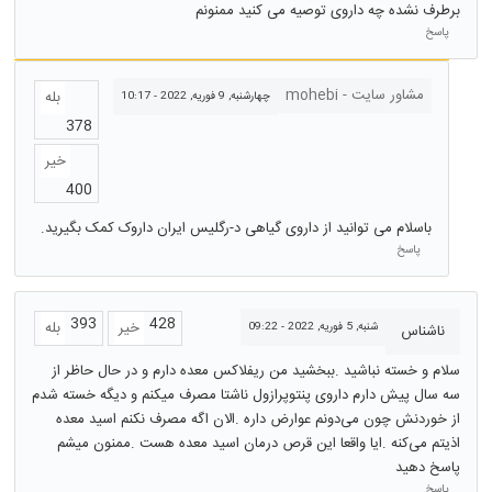
برطرف نشده چه داروی توصیه می کنید ممنونم
پاسخ
مشاور سایت - mohebi
بله
چهارشنبه, 9 فوریه, 2022 - 10:17
378
خیر
400
باسلام می توانید از داروی گیاهی د-رگلیس ایران داروک کمک بگیرید.
پاسخ
393
428
خیر
بله
شنبه, 5 فوریه, 2022 - 09:22
ناشناس
سلام و خسته نباشید .ببخشید من ریفلاکس معده دارم و در حال حاظر از
سه سال پیش دارم داروی پنتوپرازول ناشتا مصرف میکنم و دیگه خسته شدم
از خوردنش چون می‌دونم عوارض داره .الان اگه مصرف نکنم اسید معده
اذیتم می‌کنه .ایا واقعا این قرص درمان اسید معده هست .ممنون میشم
پاسخ دهید
پاسخ