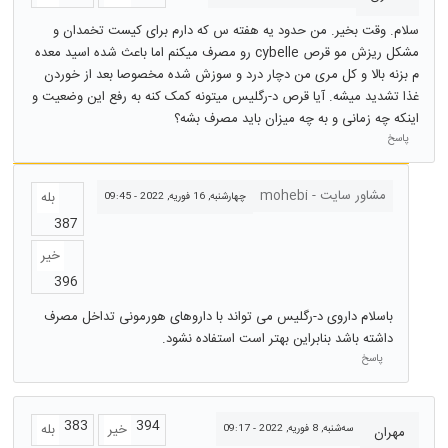
سلام. وقت بخیر. من حدود یه هفته س که دارم برای کیست تخمدان و
مشکل ریزش مو قرص cybelle رو مصرف میکنم اما باعث شده اسید معده
م بزنه بالا و کل مری من دچار درد و سوزش شده مخصوصا بعد از خوردن
غذا تشدید میشه. آیا قرص د-رگلیس میتونه کمک کنه به رفع این وضعیت و
اینکه چه زمانی و به چه میزان باید مصرف بشه؟
پاسخ
مشاور سایت - mohebi
بله
چهارشنبه, 16 فوریه, 2022 - 09:45
387
خیر
396
باسلام داروی د-رگلیس می تواند با داروهای هورمونی تداخل مصرف
داشته باشد بنابراین بهتر است استفاده نشود.
پاسخ
383
394
خیر
بله
سه‌شنبه, 8 فوریه, 2022 - 09:17
مهران