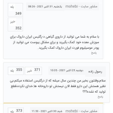
مشاور سایت - mohebi
بله
یک‌شنبه, 31 اکتبر, 2021 - 08:26
349
خیر
352
با سلام به شما می توانید از داروی گیاهی د-رگلیس ایران داروک برای
سوزش معده خود کمک بگیرید و برای مشکل یبوست می توانید از
پودر موسیلیوم فورت ایران داروک کمک بگیرید.
پاسخ
355
371
خیر
بله
دوشنبه, 25 اکتبر, 2021 - 10:35
رسول زاده
سلام،وقتتون بخیر.من چندین سال میشه که از درگلیس استفاده میکنم،بی
نظیر هستش این دارو.فقط الان نیستش تو داروخانه ها.خدای نکرده،قطع
تولید که نشده؟؟؟
پاسخ
373
مشاور سایت - mohebi
بله
شنبه, 30 اکتبر, 2021 - 11:53