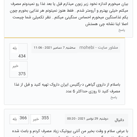
بیان میخورم اندازه نخود زیر زبون میذارم قبل یا بعد غذا رو نمیدونم مصرف
میکنم خیلی بهترم و آرومتر شدم.. فقط هنوز نمیتونم هر غذایی بخورم چون
یکم غذاسنگین میخورم احساس سنگینی میکنم.. نظر تکمیلی شما چیست
اصلا اینا نشانه چی هستش
پاسخ
مشاور سایت - mohebi
بله
سه‌شنبه, 7 دسامبر, 2021 - 11:06
434
خیر
375
باسلام از داروی گیاهی د-رگلیس ایران داروک تهیه کنید و قبل از غذا
مصرف کنید تا روزی حداکثر 6 عدد
پاسخ
366
355
خیر
بله
دوشنبه, 29 نوامبر, 2021 - 00:20
دانیال
با عرض سلام و وقت بخیر من آنتی بیوتیک زیاد مصرف کردم و باعث شده