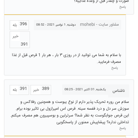
صورت و چقدر قبل از وعده غذاییه؟
پاسخ
396
مشاور سایت - mohebi
بله
دوشنبه, 1 نوامبر, 2021 - 08:52
خیر
391
با سلام به شما می توانید از در روزی ٣ بار ، هر بار 1 قرص قبل از غذا
مصرف فرمایید.
پاسخ
391
389
خیر
بله
یک‌شنبه, 31 اکتبر, 2021 - 08:25
ناشناس
سلام من روره تحربک پذیر دارم از نوع یبوست و همچنین رفلاکس و
سوزش سر دل و درد قفسه سینه. قرص اس امپرازول بی تاثیر بوده برام.
این قرص جوابگوست به نظر شما؟ سرترلین و بوسپیرون هم مصرف میکنم.
تداخلی نداره؟ پیشاپیش ممنون از پاسخگویی
پاسخ