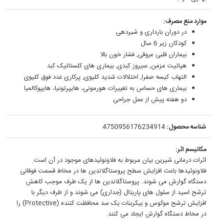
موارد منع مصرف:
در دوران بارداری و شیردهی
کودکان زیر 6 سال
بیماران قلبی عروقی, فشار خون بالا
هپاتیت مزمن, سیروز کبدی, بیماری های کلستاتیک کبد
التهاب کیسه صفرا, اختلالات شدید کلیوی, پرکاری غدد فوق کلیوی
بیماری های حساس به تغییرات هورمونی، هایپرتونیا، هایپوکالمیا
دو هفته پیش از عمل جراحی
شناسه محصول:
4750956176234914
مکانیسم اثر:
اثرات درمانی شیرین بیان مربوط به فلاونوئیدهای موجود در آن است.
فلاونوئیدها باعث افزایش سطح پروستاگلاندین ها در مخاط قسمت فوقانی
دستگاه گوارش می شوند. پروستاگلاندین ها از یک طرف موجب کاهش
ترشح اسید از سلول های پاریتال (جداری) می شوند و از طرف دیگر با
افزایش ترشح موکوس و بیکربنات یک سد محافظت کننده (Protective) را
در مخاط دستگاه گوارش ایجاد می کنند.