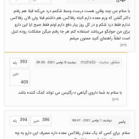
با سلام من چند وقتی هست درست وسط شکمم درد می‌کنه قبلا هم رفتم
دکتر گفتن که ورم معده دارم البته رفلاکس هم داشتم قبلا ولی الان رفلاکس
ندارم فقط درد شکم و در کل روز یبار دفع دارم اونم فقط صبح ایا این دارو
برای من جوابگو می‌باشد استفاده کنم هر جا رفتم میگن مشکلت روده تنبل
است لطفاً راهنمای کنید ممنون میشم
پاسخ
393
مشاور سایت - mohebi
بله
دوشنبه, 8 نوامبر, 2021 - 09:00
خیر
409
با سلام به شما داروی گیاهی د-رگلیس می تواند کمک کننده باشد.
پاسخ
394
386
خیر
بله
دوشنبه, 1 نوامبر, 2021 - 08:47
یاسر
سلام. برای کسی که یک مقدار رفلاکس معده داره مصرف این دارو به چه