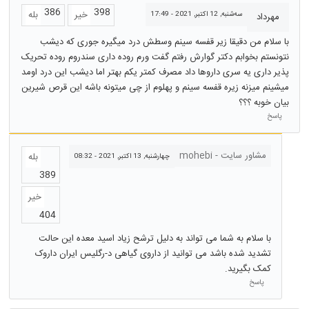
386
398
خیر
بله
سه‌شنبه, 12 اکتبر, 2021 - 17:49
مهرداد
با سلام من دقیقا زیر قفسه سینم وسطش درد میگیره جوری که دیشب
نتونستم بخوابم دکتر گوارش رفتم گفت ورم روده داری سندروم روده تحریک
پذیر داری یه سری داروها داد مصرف کمتر یکم بهتر اما دیشب این درد اومد
میشینم میزنه زیره قفسه سینم و پهلوم از چی میتونه باشه این قرص شیرین
بیان خوبه ؟؟؟
پاسخ
مشاور سایت - mohebi
بله
چهارشنبه, 13 اکتبر, 2021 - 08:32
389
خیر
404
با سلام به شما می تواند به دلیل ترشح زیاد اسید معده این حالت
تشدید شده باشد می توانید از داروی گیاهی د-رگلیس ایران داروک
کمک بگیرید.
پاسخ