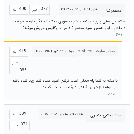
400
377
خیر
بله
دوشنبه, 11 اکتبر, 2021 - 00:22
محمدرضا
سلام من وقتی وارونه میشم معدم یه جوری میشه که انگار داره میجوشه
داخلش ، این همون اسید معدس؟ قرص د- رگلیس خوبش میکنه؟
پاسخ
410
مشاور سایت - mohebi
بله
دوشنبه, 11 اکتبر, 2021 - 08:27
خیر
385
با سلام به شما بله ممکن است ترشح اسید معده شما زیاد شده باشد
می توانید از داروی گیاهی د-رگلیس کمک بگیرید.
پاسخ
339
بله
سه‌شنبه, 28 سپتامبر, 2021 - 00:52
سید مجتبی مشیری
371
خیر