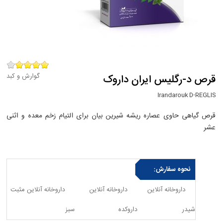
گوارش و کبد
قرص د-رگلیس ایران داروک
Irandarouk D-REGLIS
قرص گیاهی حاوی عصاره ریشه شیرین بیان برای التیام زخم معده و اثنی
عشر
نحوه سفارش:
داروخانه آنلاین
داروخانه آنلاین
داروخانه آنلاین مثبت
شیدر
داروکده
سبز