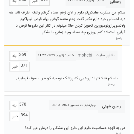
خیر
بله
شنبه, 1 ژانویه, 2022 - 11:27
رحمانی
سلام من میکرب هلیکوپتر دارم و الان زخم معده گرفتم والبته اطراف ناف هم
درد احساس درد دارم دکتر گفت زخم معده گرفتی برام قرص لیبراکیم
ولانسوپرازولومبورین تجویز کردن حالا میتونم در کنار این داروها قرص د
گرایی استفاده کنم .روزی چه تعداد وچه زمانی با تشکر
پاسخ
369
مشاور سایت - mohebi
بله
شنبه, 1 ژانویه, 2022 - 11:27
371
خیر
باسلام فعلا تنها داروهایی که پزشک توصیه کرده را مصرف فرمایید.
پاسخ
378
بله
چهارشنبه, 29 دسامبر, 2021 - 08:10
رامین شهنی
394
خیر
من به قهوه حساسیت دارم این دارو این مشکل را درمان می کند؟
پاسخ