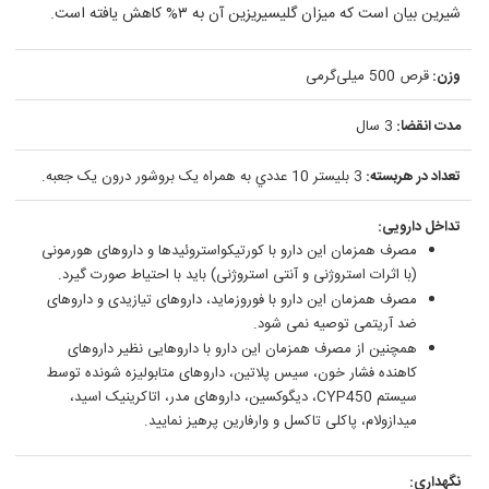
شيرين بيان است که ميزان گليسيريزين آن به ٣% کاهش یافته است.
وزن:
قرص 500 ميلی‌گرمی
مدت انقضا:
3 سال
تعداد در هربسته:
3 بليستر 10 عددي به همراه يک بروشور درون يک جعبه.
تداخل دارویی:
مصرف همزمان این دارو با کورتیکواستروئیدها و داروهای هورمونی
(با اثرات استروژنی و آنتی استروژنی) باید با احتیاط صورت گیرد.
مصرف همزمان این دارو با فوروزماید، داروهای تیازیدی و داروهای
ضد آریتمی توصیه نمی شود.
همچنین از مصرف همزمان این دارو با داروهایی نظیر داروهای
کاهنده فشار خون، سیس پلاتین، داروهای متابولیزه شونده توسط
سیستم CYP450، دیگوکسین، داروهای مدر، اتاکرینیک اسید،
میدازولام، پاکلی تاکسل و وارفارین پرهیز نمایید.
نگهداری: