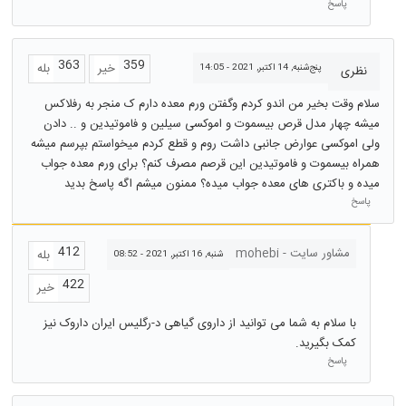
پاسخ
363
359
خیر
بله
پنج‌شنبه, 14 اکتبر, 2021 - 14:05
نظری
سلام وقت بخیر من اندو کردم وگفتن ورم معده دارم ک منجر به رفلاکس
میشه چهار مدل قرص بیسموت و اموکسی سیلین و فاموتیدین و .. دادن
ولی اموکسی عوارض جانبی داشت روم و قطع کردم میخواستم بپرسم میشه
همراه بیسموت و فاموتیدین این قرصم مصرف کنم؟ برای ورم معده جواب
میده و باکتری های معده جواب میده؟ ممنون میشم اگه پاسخ بدید
پاسخ
412
مشاور سایت - mohebi
بله
شنبه, 16 اکتبر, 2021 - 08:52
422
خیر
با سلام به شما می توانید از داروی گیاهی د-رگلیس ایران داروک نیز
کمک بگیرید.
پاسخ