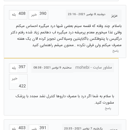
408
390
خیر
بله
دوشنبه, 8 نوامبر, 2021 - 23:16
عزیز
باسلام. چند وقته که قفسه سینم بعضی شبها درد میگیره احساس میکنم
وقتی غذا میخورم معدم پرمیشه درد میگیره اب دهانمم زیاد شده رفتم دکتر
درگلیس با پنتوفلکس باگاباپنتین وسیلاکس تجویز کرده الان یک هفته
مصرف میکنم ولی فرقی نکرده ..ممنون میشم راهنمایی کنید
پاسخ
397
مشاور سایت - mohebi
بله
سه‌شنبه, 9 نوامبر, 2021 - 08:38
خیر
422
با سلام به شما اگر درد با مصرف داروها کنترل نشد مجدد با پزشک
مشورت کنید.
پاسخ
403
391
خیر
بله
یک‌شنبه, 7 نوامبر, 2021 - 20:35
مهدی