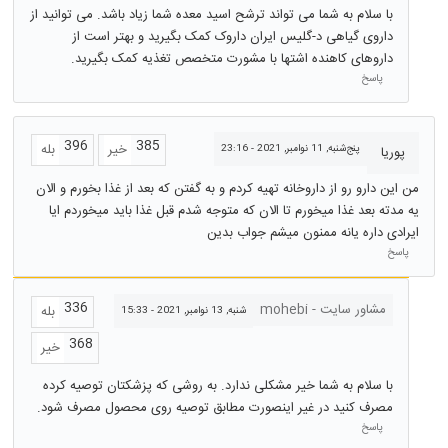
با سلام به شما می تواند ترشح اسید معده شما زیاد باشد. می توانید از
داروی گیاهی د-گلیس ایران داروک کمک بگیرید و بهتر است از
داروهای کاهنده اشتها با مشورت متخصص تغذیه کمک بگیرید.
پاسخ
396
385
خیر
بله
پنج‌شنبه, 11 نوامبر, 2021 - 23:16
پوریا
من این دارو رو از داروخانه تهیه کردم و به گفتن که بعد از غذا بخورم و الان
یه مدته بعد غذا میخورم تا الان که متوجه شدم قبل غذا باید میخوردم ایا
ایرادی داره یانه ممنون میشم جواب بدین
پاسخ
336
مشاور سایت - mohebi
بله
شنبه, 13 نوامبر, 2021 - 15:33
368
خیر
با سلام به شما خیر مشکلی ندارد. به روشی که پزشکتان توصیه کرده
مصرف کنید در غیر اینصورت مطابق توصیه روی محصول مصرف شود.
پاسخ