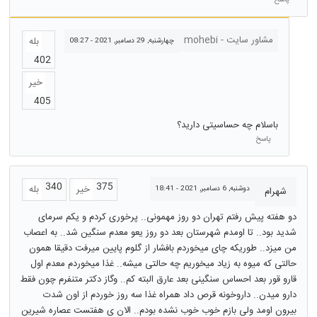
مشاور سایت - mohebi
بله
چهارشنبه, 29 دسامبر, 2021 - 08:27
402
خیر
405
باسلام چه حساسیتی دارید؟
پاسخ
340
375
خیر
بله
دوشنبه, 6 دسامبر, 2021 - 18:41
شهرام
دو هفته پیش رفتم تهران دو روز مهمونی.. پرخوری کردم و یکم سرمای
شدید بود.. تا اومدم شهرستان بعد دو روز یعو معدم سنگین شد.. به اعصاب
من میزد.. طوریکه چای میخوردم بافشار از گلوم پایین میرفت دقیقا همون
حالتی که میوه به زیاد میخوریم چه حالتی میشه.. غذا میخوردم معدم اول
قارو قور بعد احساس سنگینی بعد عارق البته کم.. وگاز دکتر متنفرم چون فقط
دارو میدن.. داروخونه قرص داد همراه غذا سه روز خوردم از اون شدت
بیرون اومد ولی بازم خوب خوب نشده بودم.. الان ی هفتست عصاره شیرین