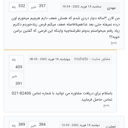
332
357
خیر
بله
سه‌شنبه, 15 فوریه, 2022 - 19:34
مهدی
من الان ۳ساله دچار دردی شدم که همش ضعف دارم هرچیم میخورم اون
درده نمیفته حتی بعد غذاهم‌بلافاصله ضعف میکنم قرص زیادخوردم دکترم
زیاد رفتم میخواستم بدونم نظرشماچیه واینکه این قرصی که گفتین برامن
خوبه؟؟
پاسخ
مشاور سایت - mohebi
بله
چهارشنبه, 16 فوریه, 2022 - 09:33
409
خیر
391
باسللام برای دریافت مشاوره می توانید با شماره تماس 82406-021
تماس حاصل فرمایید.
پاسخ
389
384
خیر
بله
دوشنبه, 14 فوریه, 2022 - 13:35
نسترن