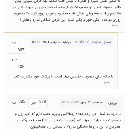
که تنگی نفس بگیرم و همراه با تپش قلب شدید بهم قرص شیرین بیان
دادن مصرف کنم و تو توضیحات درج شده که فشارخون زو میبره بالا و من
فشارمم زیاد میشه وقتی تپش قلب میگیرم و قرص پروپرانول ۲۰ میخورم
روزی دو عدد. یکی ظهر و یکی شب. این قرص تداخل نداره باهاش؟
پاسخ
مشاور سایت - mohebi
بله
دوشنبه, 29 نوامبر, 2021 - 08:19
387
خیر
408
با سلام برای مصرف د-رگلیس بهتر است با پزشک خود مشورت کنید.
پاسخ
385
378
خیر
بله
سه‌شنبه, 23 نوامبر, 2021 - 03:36
فرشته
با درود به شما...من زخم معده ریفلاکس و ورم معده دارم که امپرازول و
بیسموت ساب باید مصرف کنم (نیم ساعت قبل از غذا) مصرف د-رگلیس
همزمان با این داروها مشکلی نداره؟ با سپاس از راهنماییتون