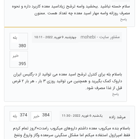
سلام خسته نباشید .ببخشید واسه ترشح زیاداسید معده کاربرد داره و نحوه
مصرف روزانه واسه مهار اسید معده چه تعداد هست .ممنون
پاسخ
مشاور سایت - mohebi
بله
چهارشنبه, 9 فوریه, 2022 - 10:11
380
خیر
395
باسلام بله برای کنترل ترشح اسید معده می توانید از د-رگلیس ایران
داروک کمک بگیرید و همچنین می توانید روزی ٣ بار ، هر بار ٢ قرص
قبل از غذا مصرف شود.
پاسخ
374
384
خیر
بله
یک‌شنبه, 6 فوریه, 2022 - 11:30
مرشد زاده
باسلام بنده میکروب معده داشتم داروهای میکروب رامدت۲۰روز تمام کردم
فقط امپرازول استفاده میکنم اما مشکل سنگینی سرمعده وگاز واروغ ونفخ