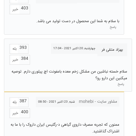
403
خیر
با سلام به شما این محصول در دست تولید می باشد.
پاسخ
393
بله
چهارشنبه, 20 اکتبر, 2021 - 17:04
بهزاد متقی فر
384
خیر
سلام خسته نباشین من مشکل زخم معده باعفونت اچ پیلوری دارم. توصیه
میکنین این دارو رو؟
پاسخ
387
مشاور سایت - mohebi
بله
شنبه, 23 اکتبر, 2021 - 08:50
400
خیر
ممنون که تجربه مصرف داروی گیاهی د-رگلیس ایران داروک را با ما به
اشتراک گذاشتید.