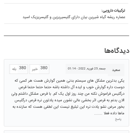
ترکیبات دارویی:
عصاره ريشه گياه شيرين بيان دارای گليسيريزين و گلیسریزیک اسید
دیدگاه‌ها
380
380
خیر
بله
جمعه, 25 فوریه, 2022 - 01:14
سعید
یکی بدترین مشکل های سیستم بدنی همین گوارش هست هر کسی که
دوست داره گوارش خوب و ایده آل داشته باشه حتما حتما حتما قرص
درگلیس فراموش نکنه من چند روز اول یک کم. با قرص مشکل داشتم ولی
الان بدنم به قرص اثر بخشی عالی نشون میده یادتون نره قرص درگلیس
بخور مرض نشو یادت نره این تبلیغ نیست این لطفی هست که سازنده به
ماها داده فعلا .......
پاسخ