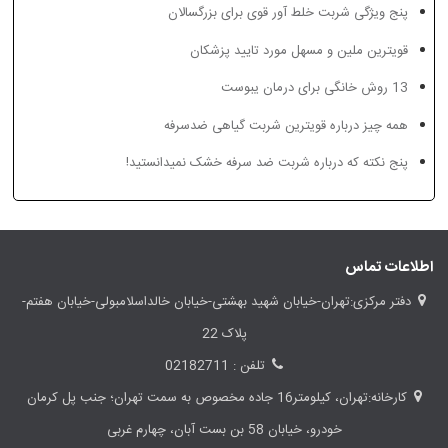
پنج ویژگی شربت خلط آور قوی برای بزرگسالان
قویترین ملین و مسهل مورد تایید پزشکان
13 روش خانگی برای درمان یبوست
همه چیز درباره قویترین شربت گیاهی ضدسرفه
پنج نکته که درباره شربت ضد سرفه خشک نمیدانستید!
اطلاعات تماس
دفتر مرکزی:تهران-خیابان شهید بهشتی-خیابان خالداسلامبولی-خیابان هفتم-
پلاک 22
تلفن : 02182711
کارخانه:تهران، کیلومتر16 جاده مخصوص به سمت تهران؛ جنب پل کرمان
خودرو، خیابان 58 بن بست آبان، چهارم غربی