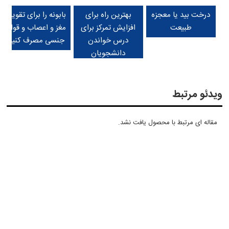
درخت بید یا معجزه
بهترین راه برای
بابونه را برای تقویت
طبیعت
افزایش تمرکز برای
مغز و اعصاب و قوای
درس خواندن
جنسی مصرف کنید.
دانشجویان
ویدئو مرتبط
مقاله ای مرتبط با محصول یافت نشد.
12 گیاه دارویی قابل
با مطالعه خطر
با کدام درمان‌های
کاشت در خانه
افسرگی و زوال عقل
خانگی سردرد را از
را کمتر کنید.
بین ببریم؟