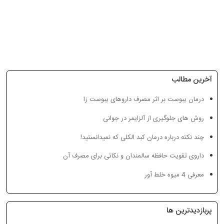
آخرین مطالب
درمان یبوست بر اثر مصرف داروهای یبوست زا
7 مزیت ثابت شده
گیاهان دارویی مؤثر
روش های جلوگیری از آلزایمر در جوانی
جنسینگ برای
در تقویت حافظه و
سلامت
پیشگیری از
چند نکته درباره درمان کبد الکلی که نمیدانستید!
فراموشی/ با خواص
داروی تقویت حافظه سالمندان و نکاتی برای مصرف آن
ریحان آشنا شوید
معرفی 4 میوه خلط آور
پربازدیدترین ها