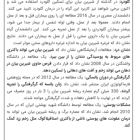
گلودرد:
در گذشته از شیرین بیان برای تسکین گلودرد استفاده می شد و
اکنون برخی شواهد نیز کاربرد این گیاه را در درمان گلودرد تایید می کنند.
دانشمندان مصری در سال 2016 مطالعه ای را روی بیماران قبل و بعد از عمل
انجام دادند. معمولا بعد از عمل، وقتی لوله تنفس از بیمار جدا می شود،
بیشتر بیماران گلودردی را بعد از عمل تجربه می کنند. این دانشمندان گیاه
شیرین بیان یا یک داروی سنتی را قبل از عمل به بیماران می دادند. نتایج
نشان داد که غرغره شیرین بیان به اندازه غرغره داروهای سنتی موثر است.
دندان درد:
مطالعات آزمایشگاهی نشان داد که
شیرین بیان می تواند باکتری
های مربوط به پوسیدگی دندان را از بین ببرد.
یک مطالعه در دانشگاه
واشنگتن در سال 2008 نشان داد که قرار دادن
قرص حاوی شیرین بیان در
دهان می تواند زخم و آفت های دهانی را تسکین دهد.
گرگرفتگی در دوران یائسگی:
یک مطالعه در سال 2012 که در مجله پژوهشی
فارماکولوژی ایران منتشر شد، نشان داد
زنان یائسه که گرگرفتگی را تجربه
کردند
، 330 میلی گرم عصاره ریشه شیرین بیان را 3 بار در روز مصرف می
کردند که در نهایت با کاهش دفعات و شدت گرگرفتگی مواجه شدند.
مشکلات پوستی:
یک مطالعه توسط دانشگاه شهید بهشتی ایران که در سال
2010 انجام شد، نشان داد که عصاره برگ و ریشه شیرین بیان می تواند به
درمان عفونت های پوستی ناشی از باکتری استافیلاکوک مثل زخم زرد کمک
کند.