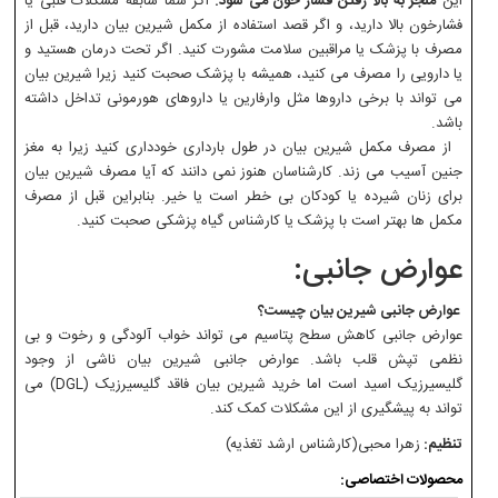
این
منجر به بالا رفتن فشار خون می شود.
اگر شما سابقه مشکلات قلبی یا
فشارخون بالا دارید، و اگر قصد استفاده از مکمل شیرین بیان دارید، قبل از
مصرف با پزشک یا مراقبین سلامت مشورت کنید. اگر تحت درمان هستید و
یا دارویی را مصرف می کنید، همیشه با پزشک صحبت کنید زیرا شیرین بیان
می تواند با برخی داروها مثل وارفارین یا داروهای هورمونی تداخل داشته
باشد.
از مصرف مکمل شیرین بیان در طول بارداری خودداری کنید زیرا به مغز
جنین آسیب می زند. کارشناسان هنوز نمی دانند که آیا مصرف شیرین بیان
برای زنان شیرده یا کودکان بی خطر است یا خیر. بنابراین قبل از مصرف
مکمل ها بهتر است با پزشک یا کارشناس گیاه پزشکی صحبت کنید.
عوارض جانبی:
عوارض جانبی شیرین بیان چیست؟
عوارض جانبی کاهش سطح پتاسیم می تواند خواب آلودگی و رخوت و بی
نظمی تپش قلب باشد. عوارض جانبی شیرین بیان ناشی از وجود
گلیسیرزیک اسید است اما خرید شیرین بیان فاقد گلیسیرزیک (DGL) می
تواند به پیشگیری از این مشکلات کمک کند.
تنظیم:
زهرا محبی(کارشناس ارشد تغذیه)
محصولات اختصاصی: