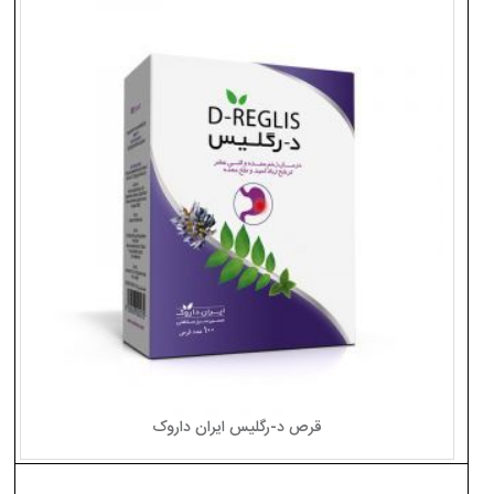
قرص د-رگلیس ایران داروک