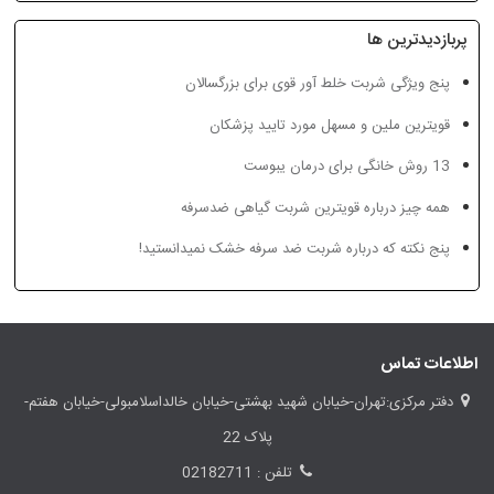
پربازدیدترین ها
پنج ویژگی شربت خلط آور قوی برای بزرگسالان
قویترین ملین و مسهل مورد تایید پزشکان
13 روش خانگی برای درمان یبوست
بهبود زردی نوزادان با مصرف
تاریخچه باستانی گیاهان
شیرخشت
دارویی از روی نقشه
همه چیز درباره قویترین شربت گیاهی ضدسرفه
پنج نکته که درباره شربت ضد سرفه خشک نمیدانستید!
اطلاعات تماس
دفتر مرکزی:تهران-خیابان شهید بهشتی-خیابان خالداسلامبولی-خیابان هفتم-
پلاک 22
تلفن : 02182711